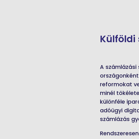
Külföld
A számlázási 
országonként 
reformokat ve
minél tökélet
különféle ipa
adóügyi digita
számlázás gyo
Rendszeresen 