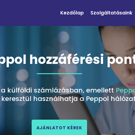
Kezdőlap
Szolgáltatásaink
ppol hozzáférési pon
 a külföldi számlázásban, emellett
Peppo
 keresztül használhatja a Peppol hálózat
AJÁNLATOT KÉREK