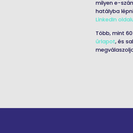
milyen e-szám
hatályba lépni
LinkedIn olda
Több, mint 60
űrlapot
, és s
megválaszolja