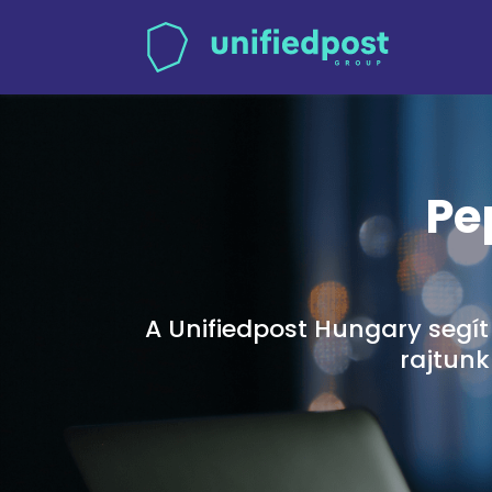
Pe
A Unifiedpost Hungary segít
rajtunk