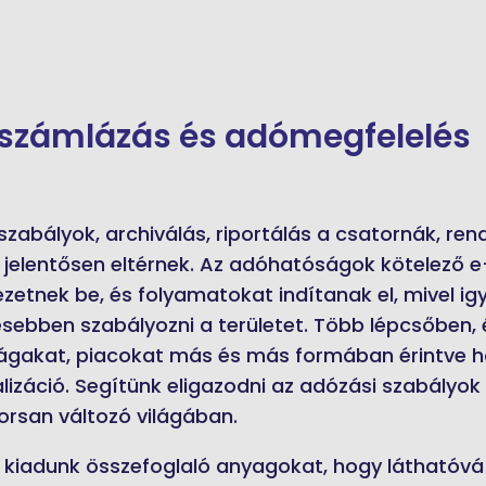
i számlázás és adómegfelelés
szabályok, archiválás, riportálás a csatornák, ren
jelentősen eltérnek. Az adóhatóságok kötelező 
zetnek be, és folyamatokat indítanak el, mivel i
esebben szabályozni a területet. Több lépcsőben, 
rágakat, piacokat más és más formában érintve h
lizáció. Segítünk eligazodni az adózási szabályok
rsan változó világában.
kiadunk összefoglaló anyagokat, hogy láthatóvá