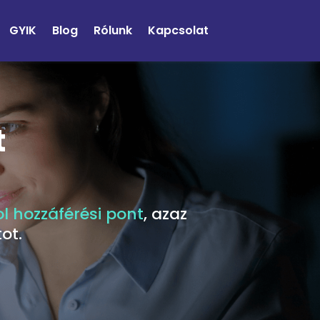
GYIK
Blog
Rólunk
Kapcsolat
t
l hozzáférési pont
, azaz
ot.