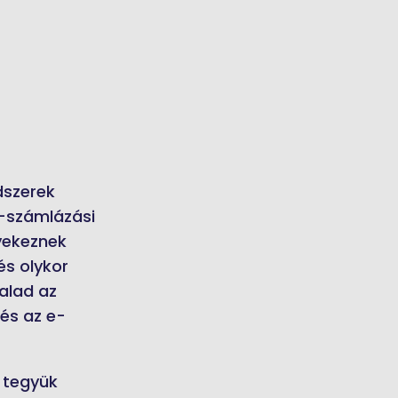
dszerek
e-számlázási
gyekeznek
és olykor
alad az
 és az e-
 tegyük