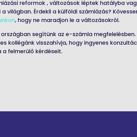
lázási reformok , változások léptek hatályba va
 a világban. Érdekli a külföldi számlázás? Kövesse
lunkon
, hogy ne maradjon le a változásokról.
 országban segítünk az e-számla megfelelésben. T
ales kollégánk visszahívja, hogy ingyenes konzultá
 a felmerülő kérdéseit.