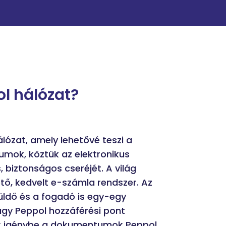
ol hálózat?
lózat, amely lehetővé teszi a
mok, köztük az elektronikus
 biztonságos cseréjét. A
világ
tő, kedvelt e-számla rendszer.
Az
üldő és a fogadó is egy-egy
agy Peppol hozzáférési pont
ik igénybe a dokumentumok Peppol