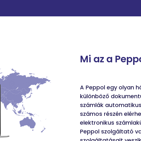
Mi az a Pepp
A Peppol egy olyan há
különböző dokumentu
számlák automatikus,
számos részén elérhe
elektronikus számlak
Peppol szolgáltató v
szolgáltatásait vesz