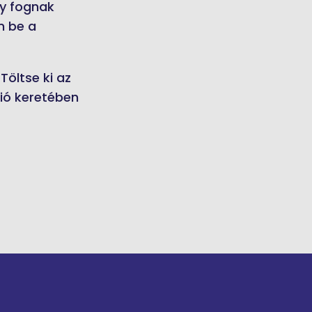
gy fognak
n be a
öltse ki az
ció keretében