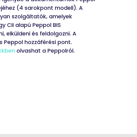
éjéhez (4 sarokpont modell). A
lyan szolgáltatók, amelyek
gy CII alapú Peppol BIS
, elküldeni és feldolgozni. A
s Peppol hozzáférési pont.
kkben
olvashat a Peppolról.