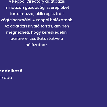
A Peppol Directory adatbázis
mindazon gazdasági szereplőket
tartalmazza, akik regisztrált
végfelhasználói A Peppol hálózatnak.
Az adatázis kiváló forrás, amiben
megnézheti, hogy kereskedelmi
partnerei csatlakoztak-e a
hálózathoz.
rendelkező
elkedő