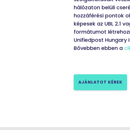
hálózaton belüli cser
hozzáférési pontok o
képesek az UBL 2.1 va
formátumot létrehozni
Unifiedpost Hungary i
Bővebben ebben a
ci
AJÁNLATOT KÉREK