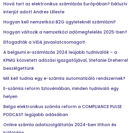
Hová tart az elektronikus számlázás Európában? Exkluzív
interjút adott Andres Lilleste
Hogyan kell nemzetközi B2G ügyleteknél számlázni?
Hogyan változik a nemzetközi adómegfelelés 2025-ben?
Elfogadták a ViDA javaslatcsomagot!
A belgiumi e-számlázás 2024 leújabb tudnivalók – a
KPMG közvetett adózási igazgatójával, Stefanie Dreherrel
beszélgettünk
Mit kell tudnia egy e-számla automatizáló rendszernek?
E-számla reform Szlovéniában, minden tudnivaló egy
helyen
Belga elektronikus számla reform a COMPLIANCE PULSE
PODCAST legújabb adásában
Online számla adatszolgáltatás 2024-ben itthon és
külföldön