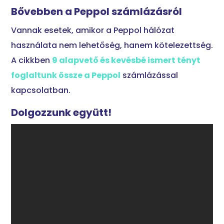
Bővebben a Peppol számlázásról
Vannak esetek, amikor a Peppol hálózat
használata nem lehetőség, hanem kötelezettség.
A cikkben
9 alapvető és kevésbé ismert tényt
foglaltunk össze a Peppol
számlázással
kapcsolatban.
Dolgozzunk együtt!