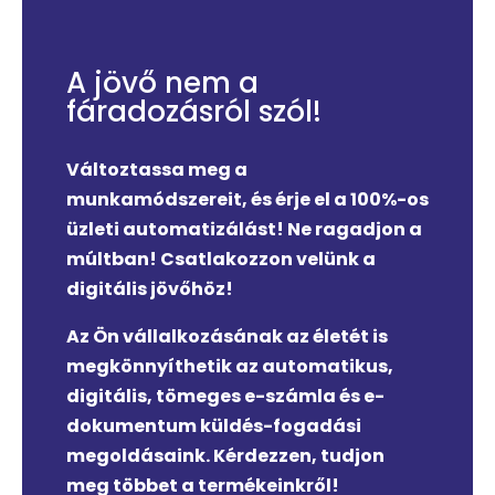
A jövő nem a
fáradozásról szól!
Változtassa meg a
munkamódszereit, és érje el a 100%-os
üzleti automatizálást! Ne ragadjon a
múltban! Csatlakozzon velünk a
digitális jövőhöz!
Az Ön vállalkozásának az életét is
megkönnyíthetik az automatikus,
digitális, tömeges e-számla és e-
dokumentum küldés-fogadási
megoldásaink. Kérdezzen, tudjon
meg többet a termékeinkről!