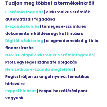
Tudjon meg többet a termékeinkről!
E-számla fogadás
| elektronikus számlák
automatizált fogadása
E-számla küldés
| tömeges e-számla és
dokumentum küldése egy kattintásra
Digitális faktoring
| a legmodernebb digitális
finanszírozás
NAV 3.0 alapú elektronikus számlafogadás
|
Profi, egységes számlafeldolgozás
Nemzetközi e-számla megfelelés
|
Regisztráljon az angol nyelvű, tematikus
hírlevélre
Peppol hálózat
| Peppol hozzáférési pont
vagyunk