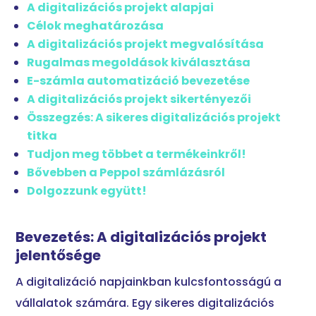
A digitalizációs projekt alapjai
Célok meghatározása
A digitalizációs projekt megvalósítása
Rugalmas megoldások kiválasztása
E-számla automatizáció bevezetése
A digitalizációs projekt sikertényezői
Összegzés: A sikeres digitalizációs projekt
titka
Tudjon meg többet a termékeinkről!
Bővebben a Peppol számlázásról
Dolgozzunk együtt!
Bevezetés: A digitalizációs projekt
jelentősége
A digitalizáció napjainkban kulcsfontosságú a
vállalatok számára. Egy sikeres digitalizációs