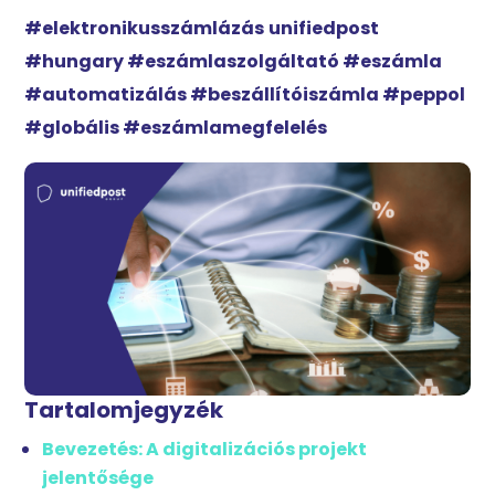
#elektronikusszámlázás
unifiedpost
#hungary #eszámlaszolgáltató #eszámla
#automatizálás #beszállítóiszámla #peppol
#globális #eszámlamegfelelés
Tartalomjegyzék
Bevezetés: A digitalizációs projekt
jelentősége