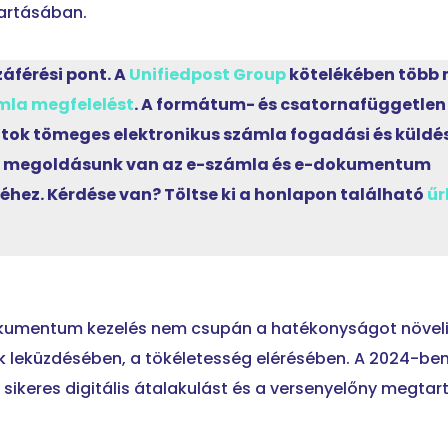
artásában.
áférési pont. A
Unifiedpost Group
kötelékében több 
mla megfelelést
. A formátum- és csatornafüggetlen
atok tömeges elektronikus számla fogadási és küldé
os megoldásunk van az e-számla és e-dokumentum
éhez. Kérdése van? Töltse ki a honlapon található
űr
kumentum kezelés nem csupán a hatékonyságot növeli
ük leküzdésében, a tökéletesség elérésében. A 2024-ben
 sikeres digitális átalakulást és a versenyelőny megtar