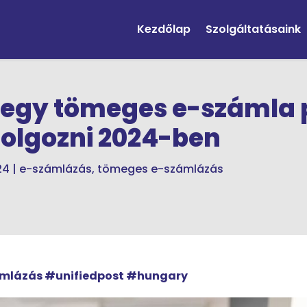
Kezdőlap
Szolgáltatásaink
 egy tömeges e-számla p
dolgozni 2024-ben
24
|
e-számlázás
,
tömeges e-számlázás
mlázás #unifiedpost #hungary