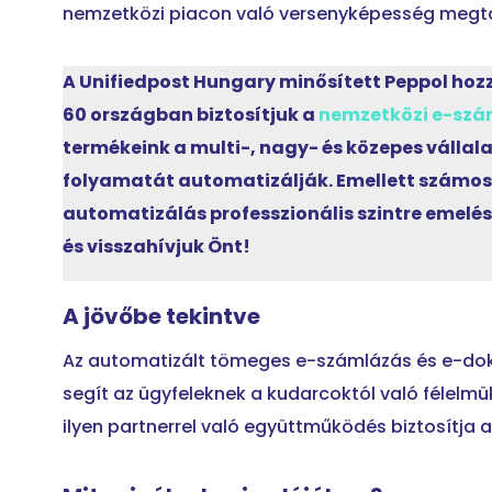
nemzetközi piacon való versenyképesség megt
A Unifiedpost Hungary minősített Peppol hozz
60 országban biztosítjuk a
nemzetközi e-szá
termékeink a multi-, nagy- és közepes vállal
folyamatát automatizálják. Emellett szám
automatizálás professzionális szintre emelés
és visszahívjuk Önt!
A jövőbe tekintve
Az automatizált tömeges e-számlázás és e-do
segít az ügyfeleknek a kudarcoktól való félelm
ilyen partnerrel való együttműködés biztosítja a