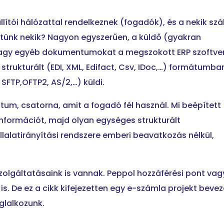
állítói hálózattal rendelkeznek (fogadók), és a nekik szál
ítünk nekik? Nagyon egyszerűen, a küldő (gyakran
t vagy egyéb dokumentumokat a megszokott ERP szoftve
 strukturált (EDI, XML, Edifact, Csv, IDoc,…) formátumba
 SFTP,OFTP2, AS/2,…) küldi.
tum, csatorna, amit a fogadó fél használ. Mi beépített
információt, majd olyan egységes strukturált
lalatirányítási rendszere emberi beavatkozás nélkül,
szolgáltatásaink is vannak. Peppol hozzáférési pont vag
is. De ez a cikk kifejezetten egy e-számla projekt beve
glalkozunk.