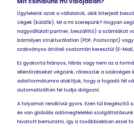
Mit csinálunk mi valójában?
Ügyfeleink azok a vállalatok, akik kiterjedt besz
cégek (küldők). Mi a mi szerepünk? Hogyan seg
nagyvállalati partner, beszállító) a számláka
bármilyen strukturálatlan (PDF, Postscript) vagy
szabványos átviteli csatornán keresztül (E-Mail,
Ez gyakorta hiányos, hibás vagy nem az a formá
ellenőrzéseket végzünk, rátesszük a szükséges 
adatformátumra alakítjuk, hogy a fogadó fél vál
automatizáltan fel tudja dolgozni.
A folyamat rendkívül gyors. Ezen túl kiegészítő 
és van globális adómegfelelési szolgáltatásunk 
hivatott bemutatni, így a továbbiakban ezzel fo