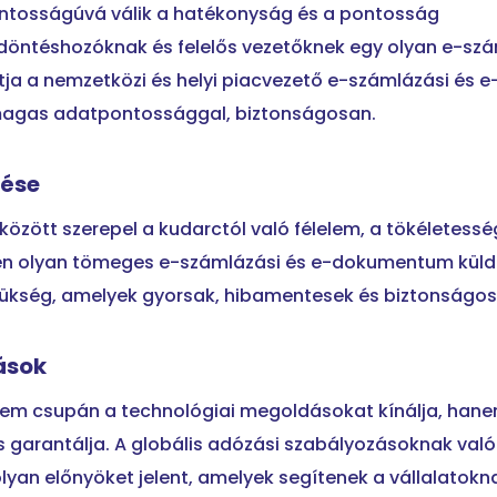
ntosságúvá válik a hatékonyság és a pontosság
 döntéshozóknak és felelős vezetőknek egy olyan e-sz
ítja a nemzetközi és helyi piacvezető e-számlázási és e
agas adatpontossággal, biztonságosan.
sése
özött szerepel a kudarctól való félelem, a tökéletesség
ben olyan tömeges e-számlázási és e-dokumentum küldé
szükség, amelyek gyorsak, hibamentesek és biztonságos
ások
i nem csupán a technológiai megoldásokat kínálja, han
 garantálja. A globális adózási szabályozásoknak való
lyan előnyöket jelent, amelyek segítenek a vállalatokn