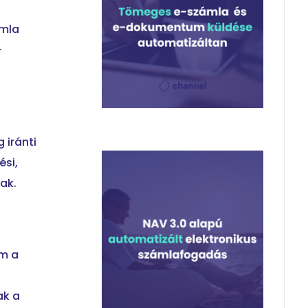
ámla
-
 iránti
si,
ak.
em a
ak a