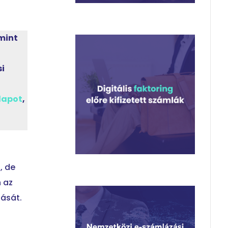
mint
si
lapot
,
, de
 az
tását.