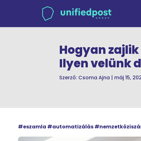
Hogyan zajlik
Ilyen velünk 
Szerző:
Csoma Ajna
|
máj 15, 20
#eszamla #automatizálás #nemzetköziszá