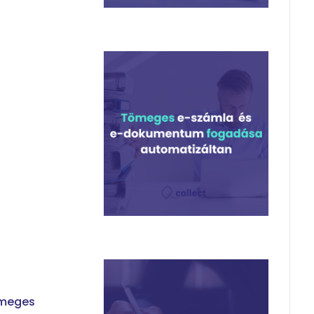
ömeges