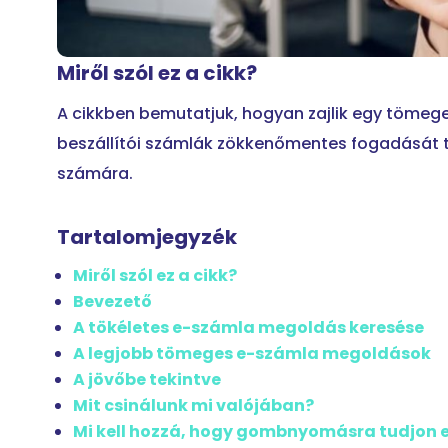
Miről szól ez a cikk?
A cikkben bemutatjuk, hogyan zajlik egy tömege
beszállítói számlák zökkenőmentes fogadását te
számára.
Tartalomjegyzék
Miről szól ez a cikk?
Bevezető
A tökéletes e-számla megoldás keresése
A legjobb tömeges e-számla megoldások
A jövőbe tekintve
Mit csinálunk mi valójában?
Mi kell hozzá, hogy gombnyomásra tudjon 