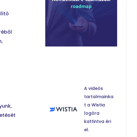
lító
réből
n,
A videós
tartalmainka
t a Wistia
yunk,
logóra
zetését
kattintva éri
el.