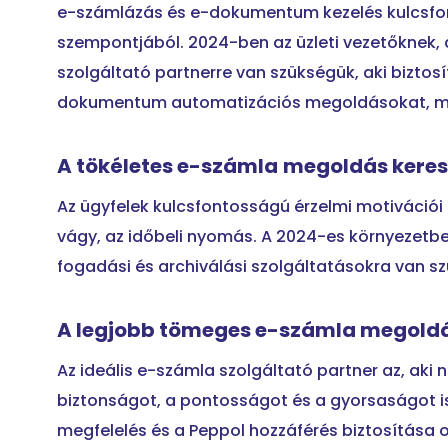
e-számlázás és e-dokumentum kezelés kulcsfo
szempontjából. 2024-ben az üzleti vezetőknek,
szolgáltató partnerre van szükségük, aki biztos
dokumentum automatizációs megoldásokat, m
A tökéletes
e-számla
megoldás kere
Az ügyfelek kulcsfontosságú érzelmi motivációi k
vágy, az időbeli nyomás. A 2024-es környezet
fogadási és archiválási szolgáltatásokra van 
A legjobb
tömeges
e-számla
megold
Az ideális e-számla szolgáltató partner az, ak
biztonságot, a pontosságot és a gyorsaságot is
megfelelés és a Peppol hozzáférés biztosítása o