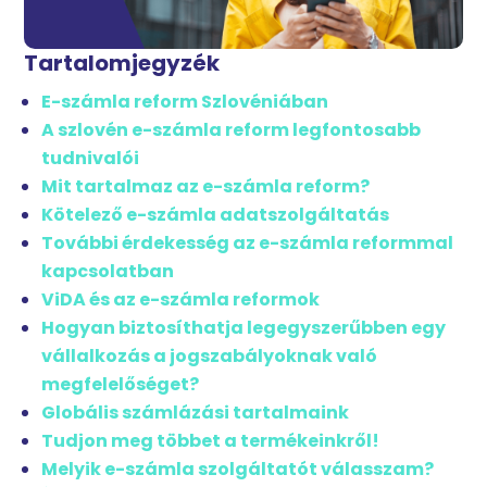
Tartalomjegyzék
E-számla reform Szlovéniában
A szlovén e-számla reform legfontosabb
tudnivalói
Mit tartalmaz az e-számla reform?
Kötelező e-számla adatszolgáltatás
További érdekesség az e-számla reformmal
kapcsolatban
ViDA és az e-számla reformok
Hogyan biztosíthatja legegyszerűbben egy
vállalkozás a jogszabályoknak való
megfelelőséget?
Globális számlázási tartalmaink
Tudjon meg többet a termékeinkről!
Melyik e-számla szolgáltatót válasszam?