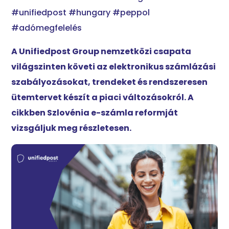
#unifiedpost #hungary #peppol
#adómegfelelés
A Unifiedpost Group nemzetközi csapata
világszinten követi az elektronikus számlázási
szabályozásokat, trendeket és rendszeresen
ütemtervet készít a piaci változásokról. A
cikkben Szlovénia e-számla reformját
vizsgáljuk meg részletesen.