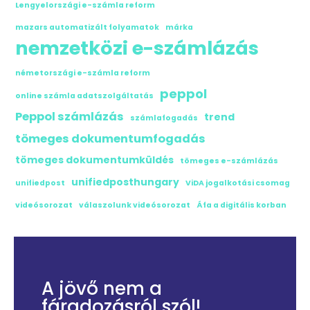
Lengyelországi e-számla reform
mazars automatizált folyamatok
márka
nemzetközi e-számlázás
németországi e-számla reform
peppol
online számla adatszolgáltatás
Peppol számlázás
trend
számlafogadás
tömeges dokumentumfogadás
tömeges dokumentumküldés
tömeges e-számlázás
unifiedposthungary
unifiedpost
ViDA jogalkotási csomag
videósorozat
válaszolunk videósorozat
Áfa a digitális korban
A jövő nem a
fáradozásról szól!