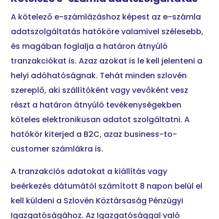
A kötelező e-számlázáshoz képest az e-számla
adatszolgáltatás hatóköre valamivel szélesebb,
és magában foglalja a határon átnyúló
tranzakciókat is. Azaz azokat is le kell jelenteni a
helyi adóhatóságnak. Tehát minden szlovén
szereplő, aki szállítóként vagy vevőként vesz
részt a határon átnyúló tevékenységekben
köteles elektronikusan adatot szolgáltatni. A
hatókör kiterjed a B2C, azaz business-to-
customer számlákra is.
A tranzakciós adatokat a kiállítás vagy
beérkezés dátumától számított 8 napon belül el
kell küldeni a Szlovén Köztársaság Pénzügyi
Igazgatóságához. Az Igazgatósággal való