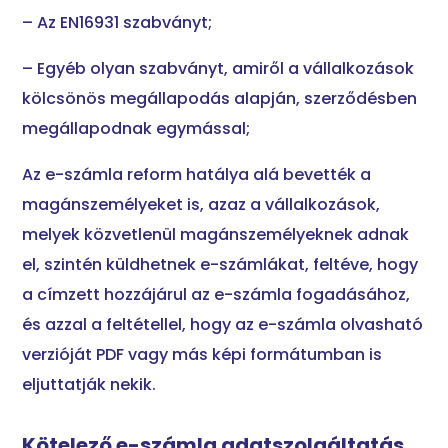
– Az EN16931 szabványt;
– Egyéb olyan szabványt, amiről a vállalkozások
kölcsönös megállapodás alapján, szerződésben
megállapodnak egymással;
Az e-számla reform hatálya alá bevették a
magánszemélyeket is, azaz a vállalkozások,
melyek közvetlenül magánszemélyeknek adnak
el, szintén küldhetnek e-számlákat, feltéve, hogy
a címzett hozzájárul az e-számla fogadásához,
és azzal a feltétellel, hogy az e-számla olvasható
verzióját PDF vagy más képi formátumban is
eljuttatják nekik.
Kötelező e-számla adatszolgáltatás