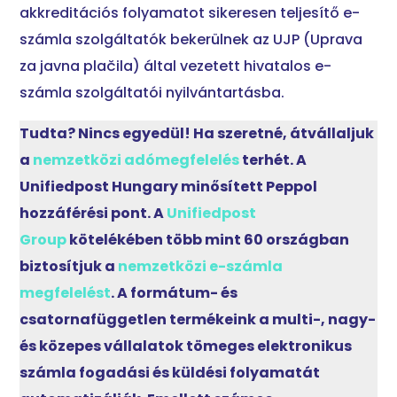
akkreditációs folyamatot sikeresen teljesítő e-
számla szolgáltatók bekerülnek az UJP (Uprava
za javna plačila) által vezetett hivatalos e-
számla szolgáltatói nyilvántartásba.
Tudta? Nincs egyedül! Ha szeretné, átvállaljuk
a
nemzetközi adómegfelelés
terhét. A
Unifiedpost Hungary minősített Peppol
hozzáférési pont. A
Unifiedpost
Group
kötelékében több mint 60 országban
biztosítjuk a
nemzetközi e-számla
megfelelést
. A formátum- és
csatornafüggetlen termékeink a multi-, nagy-
és közepes vállalatok tömeges elektronikus
számla fogadási és küldési folyamatát