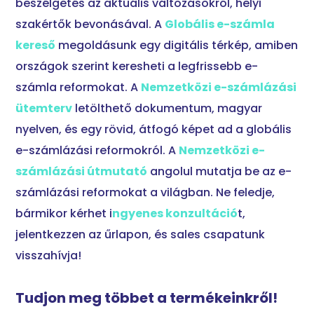
beszélgetés az aktuális változásokról, helyi
szakértők bevonásával. A
Globális e-számla
kereső
megoldásunk egy digitális térkép, amiben
országok szerint keresheti a legfrissebb e-
számla reformokat. A
Nemzetközi e-számlázási
ütemterv
letölthető dokumentum, magyar
nyelven, és egy rövid, átfogó képet ad a globális
e-számlázási reformokról. A
Nemzetközi e-
számlázási útmutató
angolul mutatja be az e-
számlázási reformokat a világban. Ne feledje,
bármikor kérhet i
ngyenes konzultáció
t,
jelentkezzen az űrlapon, és sales csapatunk
visszahívja!
Tudjon meg többet a termékeinkről!