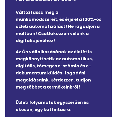
Változtassa meg a
munkamódszereit, és érje el a 100%-os
üzleti automatizálást! Ne ragadjon a
múltban! Csatlakozzon velünk a
digitális jövőhöz!
Az Ön vállalkozásának az életét is
megkönnyíthetik az automatikus,
digitális, tömeges e-számla és e-
dokumentum küldés-fogadási
megoldásaink. Kérdezzen, tudjon
meg többet a termékeinkről!
Üzleti folyamatok egyszerűen és
okosan, egy kattintásra.