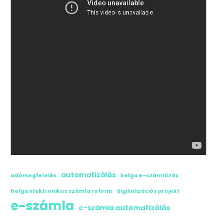
automatizálás
adómegfelelés
belga e-számlázás
belga elektronikus számla reform
digitalizációs projekt
e-számla
e-számla automatizálás