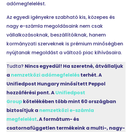
adómegfelelést.
Az egyedi igényekre szabható kis, közepes és
nagy e-számla megoldásaink nem csak
vállalkozásoknak, beszállítóiknak, hanem
kormányzati szerveknek is prémium minőségben
nyújtanak megoldást a változó piac kihívásaira.
Tudta?
Nincs egyedül! Ha szeretné, átvállaljuk
a
nemzetközi adómegfelelés
terhét. A
Unifiedpost Hungary minősített Peppol
hozzáférési pont. A
Unifiedpost
Group
kötelékében több mint 60 országban
biztosítjuk a
nemzetközi e-számla
megfelelést
. A formátum- és
csatornafüggetlen termékeink a multi-, nagy-