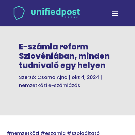
E-számla reform
Szlovéniában, minden
tudnivaló egy helyen
Szerző:
Csoma Ajna
|
okt 4, 2024
|
nemzetközi e-számlázás
#nemzetközi #eszamla #szolgáltató