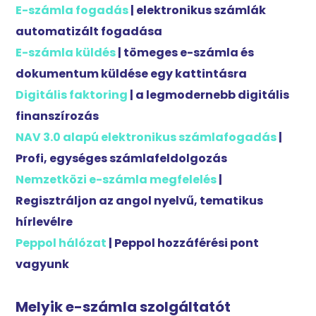
E-számla fogadás
| elektronikus számlák
automatizált fogadása
E-számla küldés
| tömeges e-számla és
dokumentum küldése egy kattintásra
Digitális faktoring
| a legmodernebb digitális
finanszírozás
NAV 3.0 alapú elektronikus számlafogadás
|
Profi, egységes számlafeldolgozás
Nemzetközi e-számla megfelelés
|
Regisztráljon az angol nyelvű, tematikus
hírlevélre
Peppol hálózat
| Peppol hozzáférési pont
vagyunk
Melyik e-számla szolgáltatót