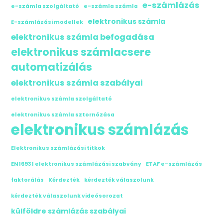
e-számlázás
e-számla szolgáltató
e-számla számla
elektronikus számla
E-számlázási modellek
elektronikus számla befogadása
elektronikus számlacsere
automatizálás
elektronikus számla szabályai
elektronikus számla szolgáltató
elektronikus számla sztornózása
elektronikus számlázás
Elektronikus számlázási titkok
EN16931 elektronikus számlázási szabvány
ETAF e-számlázás
faktorálás
Kérdezték
kérdezték válaszolunk
kérdezték válaszolunk videósorozat
külföldre számlázás szabályai