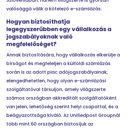
Szlovéniában, hanem világszerte is gyorsan
valósággá válik a kötelező e-számlázás.
Hogyan biztosíthatja
legegyszerűbben egy vállalkozás a
jogszabályoknak való
megfelelőséget?
Annak biztosítására, hogy vállalkozás elkerülje a
bírságot és megfeleljen a külföldi számlázás
során is az adott piac adójogszabályainak,
elengedhetetlen, hogy olyan e-számlázási
szolgáltatóval társuljon, amely világszerte
számos országban akkreditált szolgáltatóként
van jelen, lehetőség szerint helyi csapattal, és a
beágyazottsága kiváló. Az Unifiedpost Groupnál
több mint 60 országban biztosíjuk az