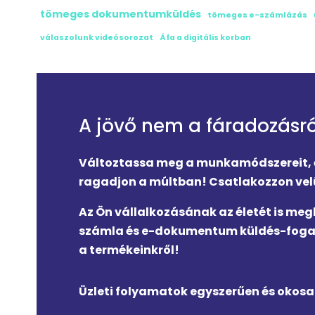
tömeges dokumentumküldés
tömeges e-számlázás
válaszolunk videósorozat
Áfa a digitális korban
A jövő nem a fáradozásról
Változtassa meg a munkamódszereit, és
ragadjon a múltban! Csatlakozzon velü
Az Ön vállalkozásának az életét is meg
számla és e-dokumentum küldés-fogad
a termékeinkről!
Üzleti folyamatok egyszerűen és okosa