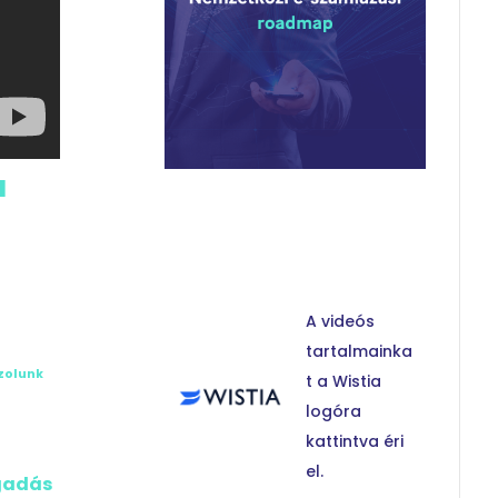
a
A videós
tartalmainka
zolunk
t a Wistia
logóra
kattintva éri
el.
gadás