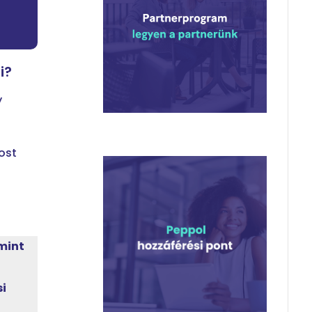
i?
y
ost
mint
si