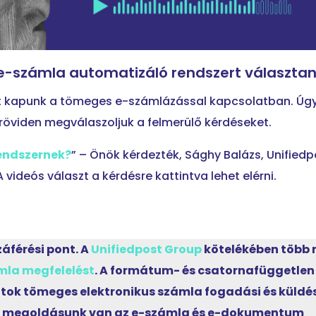
-számla automatizáló rendszert választan
st kapunk a tömeges e-számlázással kapcsolatban. Úg
 röviden megválaszoljuk a felmerülő kérdéseket.
rendszernek?
” – Önök kérdezték, Sághy Balázs, Unifiedp
videós választ a kérdésre kattintva lehet elérni.
áférési pont. A
Unifiedpost Group
kötelékében több 
mla megfelelést
. A formátum- és csatornafüggetlen
atok tömeges elektronikus számla fogadási és küldé
os megoldásunk van az e-számla és e-dokumentum