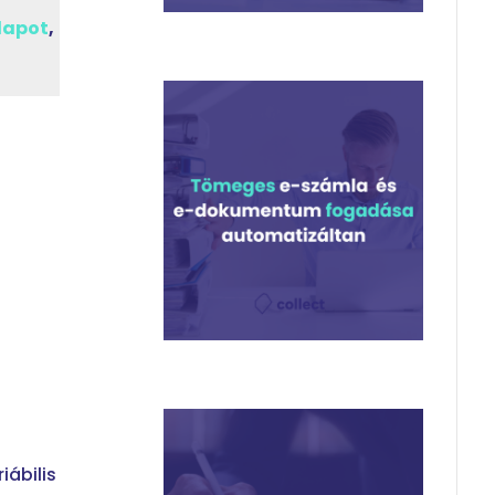
lapot
,
iábilis