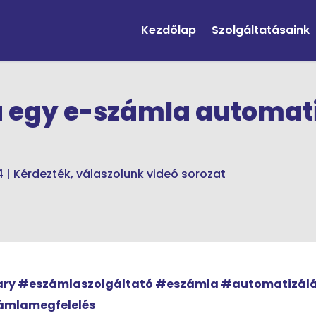
Kezdőlap
Szolgáltatásaink
ia egy e-számla automat
4
|
Kérdezték, válaszolunk videó sorozat
gary #eszámlaszolgáltató #eszámla #automatizál
zámlamegfelelés