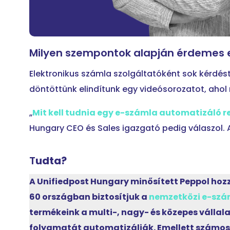
Milyen szempontok alapján érdemes e
Elektronikus számla szolgáltatóként sok kérdé
döntöttünk elindítunk egy videósorozatot, ahol
„
Mit kell tudnia egy e-számla automatizáló 
Hungary CEO és Sales igazgató pedig válaszol. A 
T
udta?
A Unifiedpost Hungary minősített Peppol hozz
60 országban biztosítjuk a
nemzetközi e-szá
termékeink a multi-, nagy- és közepes vállal
folyamatát automatizálják. Emellett szám