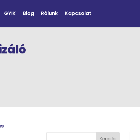
GYIK
Blog
Rólunk
Kapcsolat
izáló
ás