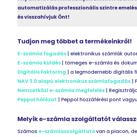
automatizálás professzionális szintre emelés
és visszahívjuk Önt!
Tudjon meg többet a termékeinkről!
E-számla fogadás
| elektronikus számlák aut
E-számla küldés
| tömeges e-számla és dokum
Digitális faktoring
| a legmodernebb digitális f
NAV 3.0 alapú elektronikus számlafogadás
| 
Nemzetközi e-számla megfelelés
| Regisztrálj
Peppol hálózat
| Peppol hozzáférési pont vagy
Melyik e-számla szolgáltatót válass
Számos
e-számlaszolgáltató
van a piacon, d