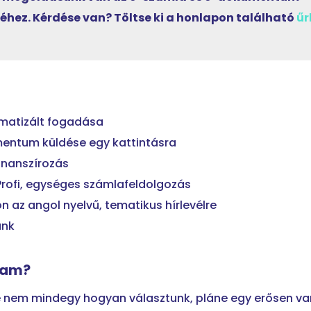
éhez. Kérdése van? Töltse ki a honlapon található
űr
omatizált fogadása
entum küldése egy kattintásra
inanszírozás
Profi, egységes számlafeldolgozás
on az angol nyelvű, tematikus hírlevélre
unk
zam?
e nem mindegy hogyan választunk, pláne egy erősen var