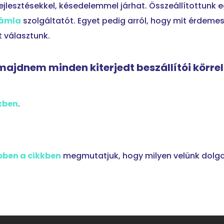
fejlesztésekkel, késedelemmel járhat. Összeállítottunk 
zámla
szolgáltatót. Egyet pedig arról, hogy mit érdeme
 választunk.
majdnem minden kiterjedt beszállítói körrel
kben
.
bben a cikkben
megmutatjuk, hogy milyen velünk dolgo