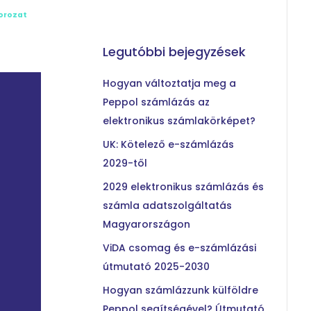
orozat
Legutóbbi bejegyzések
Hogyan változtatja meg a
Peppol számlázás az
elektronikus számlakörképet?
UK: Kötelező e-számlázás
2029-től
2029 elektronikus számlázás és
számla adatszolgáltatás
Magyarországon
ViDA csomag és e-számlázási
útmutató 2025-2030
Hogyan számlázzunk külföldre
Peppol segítségével? Útmutató