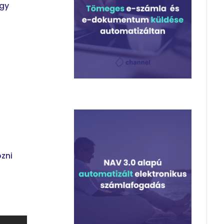
egy
s
zni