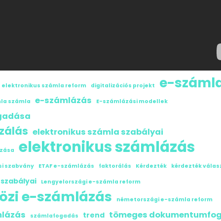
e-száml
 elektronikus számla reform
digitalizációs projekt
e-számlázás
la számla
E-számlázási modellek
ogadása
zálás
elektronikus számla szabályai
elektronikus számlázás
ózása
si szabvány
ETAF e-számlázás
faktorálás
Kérdezték
kérdezték válas
 szabályai
Lengyelországi e-számla reform
özi e-számlázás
németországi e-számla reform
mlázás
tömeges dokumentumfo
trend
számlafogadás