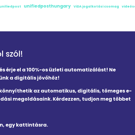
unifiedposthungary
unifiedpost
ViDA jogalkotási csomag
videós
 szól!
 érje el a 100%-os üzleti automatizálást! Ne
nk a digitális jövőhöz!
könnyíthetik az automatikus, digitális, tömeges e-
ási megoldásaink. Kérdezzen, tudjon meg többet
n, egy kattintásra.