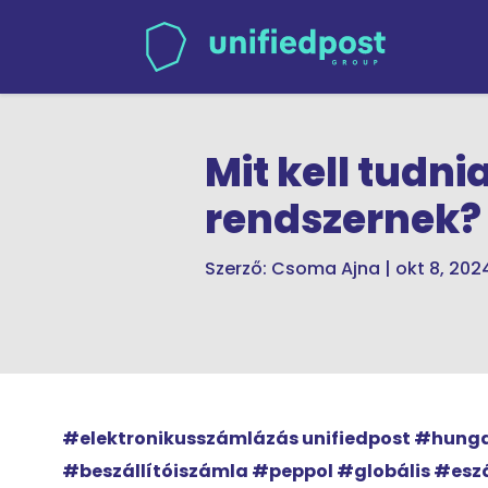
Mit kell tudn
rendszernek?
Szerző:
Csoma Ajna
|
okt 8, 202
#elektronikusszámlázás unifiedpost #hun
#beszállítóiszámla #peppol #globális #es