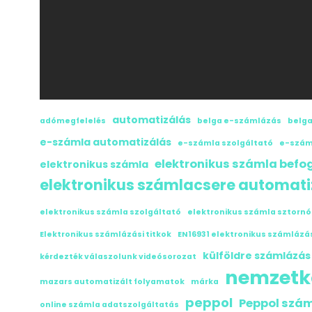
automatizálás
adómegfelelés
belga e-számlázás
belga
e-számla automatizálás
e-számla szolgáltató
e-szám
elektronikus számla bef
elektronikus számla
elektronikus számlacsere automati
elektronikus számla szolgáltató
elektronikus számla sztorn
Elektronikus számlázási titkok
EN16931 elektronikus számlázá
külföldre számlázás
kérdezték válaszolunk videósorozat
nemzetk
mazars automatizált folyamatok
márka
peppol
Peppol szá
online számla adatszolgáltatás