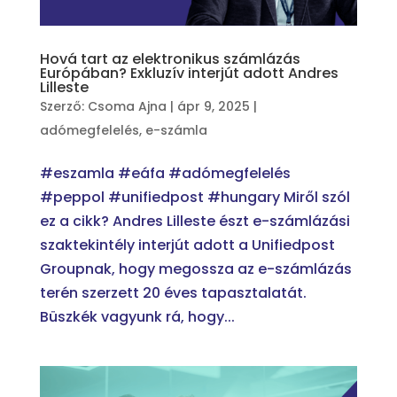
Hová tart az elektronikus számlázás
Európában? Exkluzív interjút adott Andres
Lilleste
Szerző:
Csoma Ajna
|
ápr 9, 2025
|
adómegfelelés
,
e-számla
#eszamla #eáfa #adómegfelelés
#peppol #unifiedpost #hungary Miről szól
ez a cikk? Andres Lilleste észt e-számlázási
szaktekintély interjút adott a Unifiedpost
Groupnak, hogy megossza az e-számlázás
terén szerzett 20 éves tapasztalatát.
Büszkék vagyunk rá, hogy...