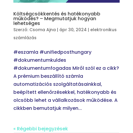
Költségcsökkentés és hatékonyabb
működés? – Megmutatjuk hogyan
lehetséges
Szerző:
Csoma Ajna
|
ápr 30, 2024
|
elektronikus
számlázás
#eszamla #unifiedposthungary
#dokumentumkuldes
#dokumentumfogadas Miről szól ez a cikk?
A prémium beszállító számla
automatizációs szolgáltatásainkkal,
beépített ellenőrzésekkel, hatékonyabb és
olcsóbb lehet a vállalkozások működése. A
cikkben bemutatjuk milyen...
« Régebbi bejegyzések