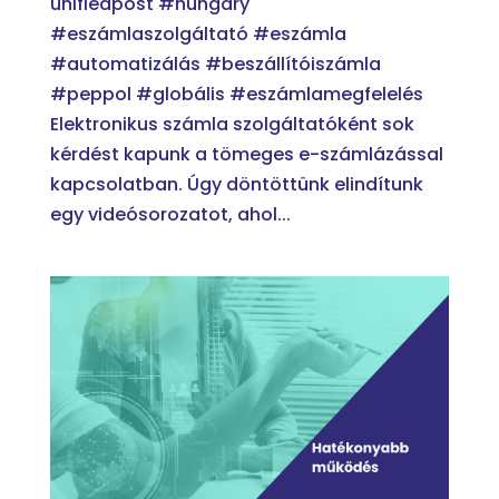
unifiedpost #hungary
#eszámlaszolgáltató #eszámla
#automatizálás #beszállítóiszámla
#peppol #globális #eszámlamegfelelés
Elektronikus számla szolgáltatóként sok
kérdést kapunk a tömeges e-számlázással
kapcsolatban. Úgy döntöttünk elindítunk
egy videósorozatot, ahol...