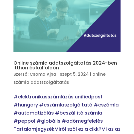
Online számla adatszolgáltatás 2024-ben
itthon és külföldön
Szerző:
Csoma Ajna
|
szept 5, 2024
|
online
számla adatszolgáltatás
#elektronikusszámlázás unifiedpost
#hungary #eszámlaszolgáltató #eszámla
#automatizálás #beszállítóiszámla
#peppol #globális #adómegfelelés
TartalomjegyzékMiről szól ez a cikk?Mi az az