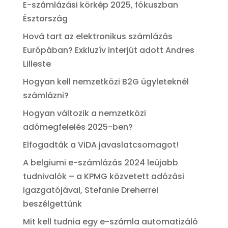
E-számlázási körkép 2025, fókuszban
Észtország
Hová tart az elektronikus számlázás
Európában? Exkluzív interjút adott Andres
Lilleste
Hogyan kell nemzetközi B2G ügyleteknél
számlázni?
Hogyan változik a nemzetközi
adómegfelelés 2025-ben?
Elfogadták a ViDA javaslatcsomagot!
A belgiumi e-számlázás 2024 leújabb
tudnivalók – a KPMG közvetett adózási
igazgatójával, Stefanie Dreherrel
beszélgettünk
Mit kell tudnia egy e-számla automatizáló