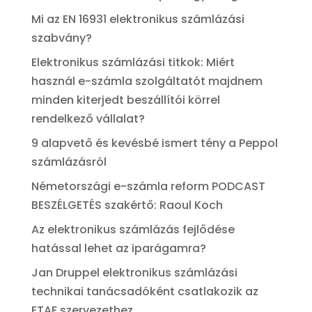
Mi az EN 16931 elektronikus számlázási
szabvány?
Elektronikus számlázási titkok: Miért
használ e-számla szolgáltatót majdnem
minden kiterjedt beszállítói körrel
rendelkező vállalat?
9 alapvető és kevésbé ismert tény a Peppol
számlázásról
Németországi e-számla reform PODCAST
BESZÉLGETÉS szakértő: Raoul Koch
Az elektronikus számlázás fejlődése
hatással lehet az iparágamra?
Jan Druppel elektronikus számlázási
technikai tanácsadóként csatlakozik az
ETAF szervezethez