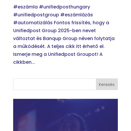
#eszámla #unifiedposthungary
#unifiedpostgroup #eszámlázás
#automatizálás Fontos frissítés, hogy a
Unifiedpost Group 2025-ben nevet
változtat és Banqup Group néven folytatja
a működését. A teljes cikk itt érhető el.
Ismerje meg a Unifiedpost Groupot! A
cikkben...