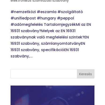
elektronikus számlázási szabvány
#nemzetközi #eszamla #szolgáltató
#unifiedpost #hungary #peppol
#adómegfelelés TartalomjegyzékMi az EN
16931 szabvány?Melyek az EN 16931
szabványnak való megfelelési szintek?EN
16931 szabvány, számlanyomtatványEN
16931 szabvány, specifikációEN 16931
szabvány,...