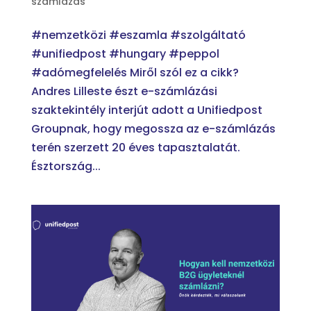
számlázás
#nemzetközi #eszamla #szolgáltató
#unifiedpost #hungary #peppol
#adómegfelelés Miről szól ez a cikk?
Andres Lilleste észt e-számlázási
szaktekintély interjút adott a Unifiedpost
Groupnak, hogy megossza az e-számlázás
terén szerzett 20 éves tapasztalatát.
Észtország...