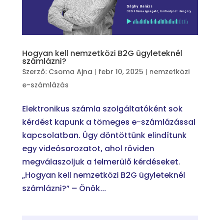
Hogyan kell nemzetközi B2G ügyleteknél
számlázni?
Szerző:
Csoma Ajna
|
febr 10, 2025
|
nemzetközi
e-számlázás
Elektronikus számla szolgáltatóként sok
kérdést kapunk a tömeges e-számlázással
kapcsolatban. Úgy döntöttünk elindítunk
egy videósorozatot, ahol röviden
megválaszoljuk a felmerülő kérdéseket.
„Hogyan kell nemzetközi B2G ügyleteknél
számlázni?” – Önök...