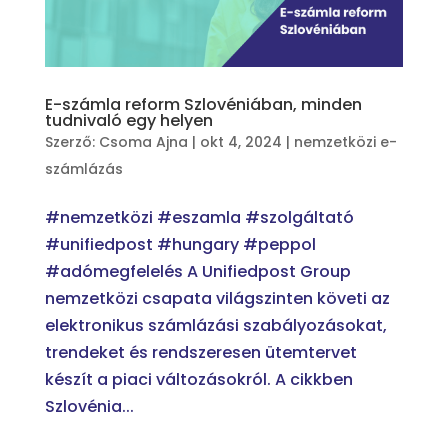
E-számla reform Szlovéniában, minden
tudnivaló egy helyen
Szerző:
Csoma Ajna
|
okt 4, 2024
|
nemzetközi e-
számlázás
#nemzetközi #eszamla #szolgáltató
#unifiedpost #hungary #peppol
#adómegfelelés A Unifiedpost Group
nemzetközi csapata világszinten követi az
elektronikus számlázási szabályozásokat,
trendeket és rendszeresen ütemtervet
készít a piaci változásokról. A cikkben
Szlovénia...