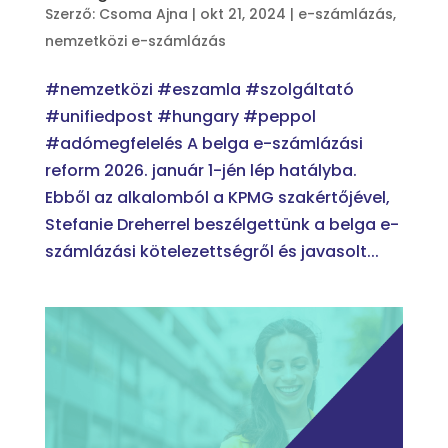
Szerző:
Csoma Ajna
|
okt 21, 2024
|
e-számlázás
,
nemzetközi e-számlázás
#nemzetközi #eszamla #szolgáltató
#unifiedpost #hungary #peppol
#adómegfelelés A belga e-számlázási
reform 2026. január 1-jén lép hatályba.
Ebből az alkalomból a KPMG szakértőjével,
Stefanie Dreherrel beszélgettünk a belga e-
számlázási kötelezettségről és javasolt...