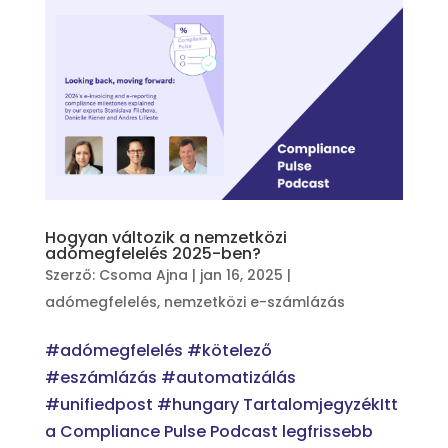
Hogyan változik a nemzetközi
adómegfelelés 2025-ben?
Szerző:
Csoma Ajna
|
jan 16, 2025
|
adómegfelelés
,
nemzetközi e-számlázás
#adómegfelelés #kötelező
#eszámlázás #automatizálás
#unifiedpost #hungary TartalomjegyzékItt
a Compliance Pulse Podcast legfrissebb