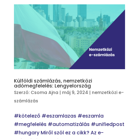
Külföldi számlázás, nemzetközi
adómegfelelés: Lengyelország
Szerző:
Csoma Ajna
|
máj 9, 2024
|
nemzetközi e-
számlázás
#kötelező #eszamlazas #eszamla
#megfelelés #automatizálás #unifiedpost
#hungary Miről szól ez a cikk? Az e-